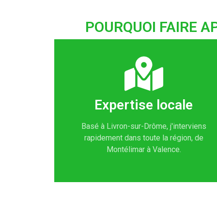
POURQUOI FAIRE AP
Expertise locale
Basé à Livron-sur-Drôme, j'interviens
rapidement dans toute la région, de
Montélimar à Valence.