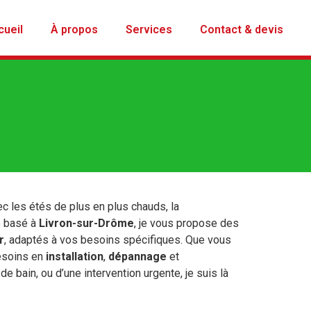
cueil
À propos
Services
Contact & devis
ec les étés de plus en plus chauds, la
sé basé à
Livron-sur-Drôme
, je vous propose des
r
, adaptés à vos besoins spécifiques. Que vous
besoins en
installation
,
dépannage
et
e bain, ou d’une intervention urgente, je suis là