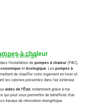
pompes à chaleur
nomies d’énergie
ans l’installation de
pompes à chaleur
(PAC),
économique
et
écologique
. Les
pompes à
mettent de chauffer votre logement en hiver et
sant les calories présentes dans l’air extérieur.
aux
aides de l’État
, notamment grâce à ma
 ce qui peut vous permettre de bénéficier d’un
os travaux de rénovation énergétique.