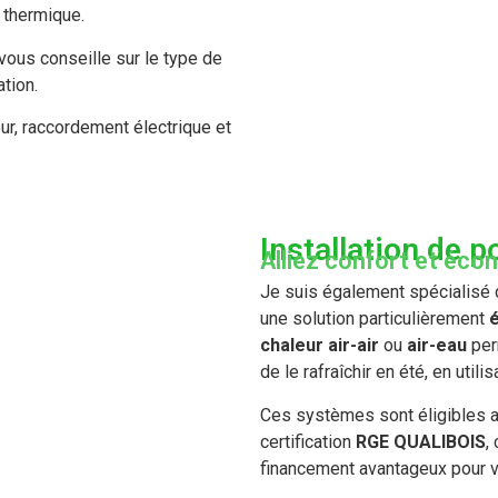
 thermique.
vous conseille sur le type de
ation.
ur, raccordement électrique et
Installation de 
Alliez confort et éco
Je suis également spécialisé d
une solution particulièrement
chaleur air-air
ou
air-eau
per
de le rafraîchir en été, en utili
Ces systèmes sont éligibles 
certification
RGE QUALIBOIS
,
financement avantageux pour v