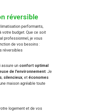
on réversible
limatisation performants,
à votre budget. Que ce soit
al professionnel, je vous
nction de vos besoins :
s réversibles
ui assure un
confort optimal
euse de l’environnement
. Je
s
,
silencieux
, et
économes
 une maison agréable toute
votre logement et de vos