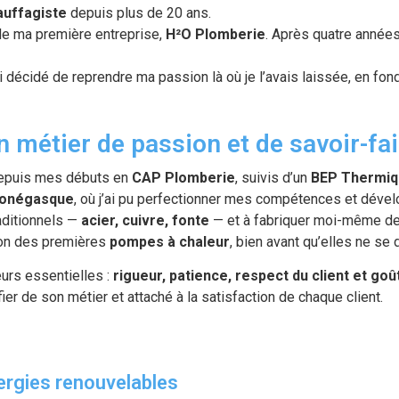
auffagiste
depuis plus de 20 ans.
de ma première entreprise,
H²O Plomberie
. Après quatre années
’ai décidé de reprendre ma passion là où je l’avais laissée, en fo
n métier de passion et de savoir-fai
 depuis mes débuts en
CAP Plomberie
, suivis d’un
BEP Thermiq
monégasque
, où j’ai pu perfectionner mes compétences et dévelop
raditionnels —
acier, cuivre, fonte
— et à fabriquer moi-même d
tion des premières
pompes à chaleur
, bien avant qu’elles ne se
urs essentielles :
rigueur, patience, respect du client et goût
 fier de son métier et attaché à la satisfaction de chaque client.
ergies renouvelables