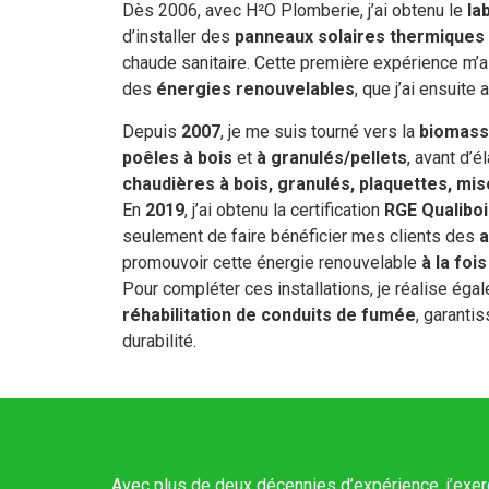
Dès 2006, avec H²O Plomberie, j’ai obtenu le
la
d’installer des
panneaux solaires thermiques
chaude sanitaire. Cette première expérience m’a
des
énergies renouvelables
, que j’ai ensuite
Depuis
2007
, je me suis tourné vers la
biomas
poêles à bois
et
à granulés/pellets
, avant d’é
chaudières à bois, granulés, plaquettes, mi
En
2019
, j’ai obtenu la certification
RGE Qualiboi
seulement de faire bénéficier mes clients des
a
promouvoir cette énergie renouvelable
à la fo
Pour compléter ces installations, je réalise éga
réhabilitation de conduits de fumée
, garanti
durabilité.
Avec plus de deux décennies d’expérience, j’exer