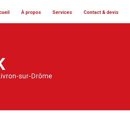
cueil
À propos
Services
Contact & devis
K
 Livron-sur-Drôme