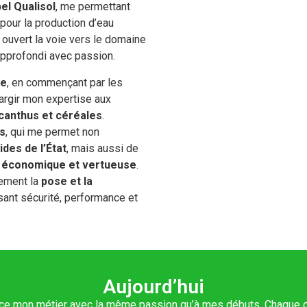
bel Qualisol
, me permettant
pour la production d’eau
 ouvert la voie vers le domaine
 approfondi avec passion.
se
, en commençant par les
largir mon expertise aux
scanthus et céréales
.
s
, qui me permet non
ides de l’État
, mais aussi de
is économique et vertueuse
.
lement la
pose et la
ssant sécurité, performance et
Aujourd’hui
ce mon métier avec la même passion qu’à mes débuts. Chaque cha