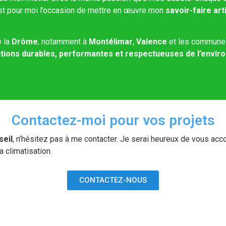
 est pour moi l’occasion de mettre en œuvre mon
savoir-faire art
e la
Drôme
, notamment à
Montélimar
,
Valence
et les communes
utions durables, performantes et respectueuses de l’envi
Contactez-moi pour vos projets
seil
, n’hésitez pas à me contacter. Je serai heureux de vous acc
a climatisation.
CONTACTEZ-NOUS